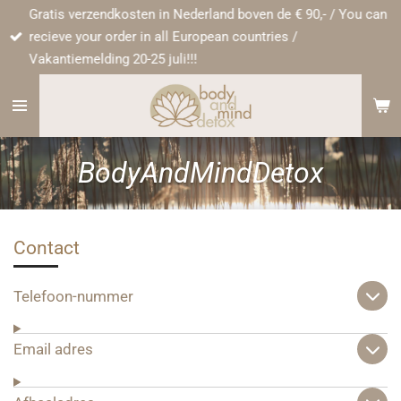
Gratis verzendkosten in Nederland boven de € 90,- / You can
Ga
recieve your order in all European countries /
direct
Vakantiemelding 20-25 juli!!!
naar
de
hoofdinhoud
BodyAndMindDetox
Contact
Telefoon-nummer
Email adres