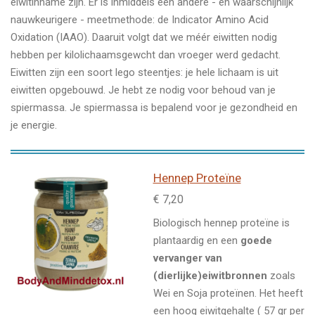
eiwitinname zijn. Er is inmiddels een andere - en waarschijnlijk
nauwkeurigere - meetmethode: de Indicator Amino Acid
Oxidation (IAAO). Daaruit volgt dat we méér eiwitten nodig
hebben per kilolichaamsgewcht dan vroeger werd gedacht.
Eiwitten zijn een soort lego steentjes: je hele lichaam is uit
eiwitten opgebouwd. Je hebt ze nodig voor behoud van je
spiermassa. Je spiermassa is bepalend voor je gezondheid en
je energie.
Hennep Proteïne
€ 7,20
Biologisch hennep proteïne is
plantaardig en een
goede
vervanger van
(dierlijke)eiwitbronnen
zoals
Wei en Soja proteïnen. Het heeft
een hoog eiwitgehalte ( 57 gr per