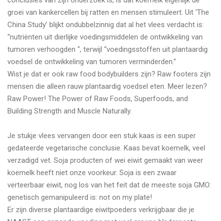
groei van kankercellen bij ratten en mensen stimuleert. Uit ‘The
China Study’ blijkt ondubbelzinnig dat al het vlees verdacht is:
“nutriënten uit dierlijke voedingsmiddelen de ontwikkeling van
tumoren verhoogden “, terwijl “voedingsstoffen uit plantaardig
voedsel de ontwikkeling van tumoren verminderden.”
Wist je dat er ook raw food bodybuilders zijn? Raw footers zijn
mensen die alleen rauw plantaardig voedsel eten. Meer lezen?
Raw Power! The Power of Raw Foods, Superfoods, and
Building Strength and Muscle Naturally.
Je stukje vlees vervangen door een stuk kaas is een super
gedateerde vegetarische conclusie. Kaas bevat koemelk, veel
verzadigd vet. Soja producten of wei eiwit gemaakt van weer
koemelk heeft niet onze voorkeur. Soja is een zwaar
verteerbaar eiwit, nog los van het feit dat de meeste soja GMO:
genetisch gemanipuleerd is: not on my plate!
Er zijn diverse plantaardige eiwitpoeders verkrijgbaar die je