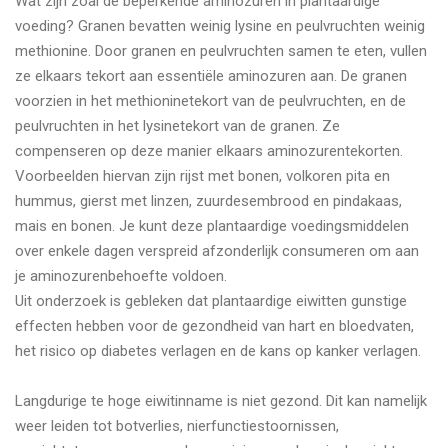
Wat zijn zoal de beperkende aminozuren in plantaardige
voeding? Granen bevatten weinig lysine en peulvruchten weinig
methionine. Door granen en peulvruchten samen te eten, vullen
ze elkaars tekort aan essentiële aminozuren aan. De granen
voorzien in het methioninetekort van de peulvruchten, en de
peulvruchten in het lysinetekort van de granen. Ze
compenseren op deze manier elkaars aminozurentekorten.
Voorbeelden hiervan zijn rijst met bonen, volkoren pita en
hummus, gierst met linzen, zuurdesembrood en pindakaas,
mais en bonen. Je kunt deze plantaardige voedingsmiddelen
over enkele dagen verspreid afzonderlijk consumeren om aan
je aminozurenbehoefte voldoen.
Uit onderzoek is gebleken dat plantaardige eiwitten gunstige
effecten hebben voor de gezondheid van hart en bloedvaten,
het risico op diabetes verlagen en de kans op kanker verlagen.
Langdurige te hoge eiwitinname is niet gezond. Dit kan namelijk
weer leiden tot botverlies, nierfunctiestoornissen,