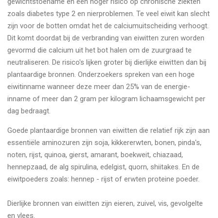
gewichtstoename en een hoger risico op chronische ziekten
zoals diabetes type 2 en nierproblemen. Te veel eiwit kan slecht
zijn voor de botten omdat het de calciumuitscheiding verhoogt.
Dit komt doordat bij de verbranding van eiwitten zuren worden
gevormd die calcium uit het bot halen om de zuurgraad te
neutraliseren. De risico's lijken groter bij dierlijke eiwitten dan bij
plantaardige bronnen. Onderzoekers spreken van een hoge
eiwitinname wanneer deze meer dan 25% van de energie-
inname of meer dan 2 gram per kilogram lichaamsgewicht per
dag bedraagt.
Goede plantaardige bronnen van eiwitten die relatief rijk zijn aan
essentiële aminozuren zijn soja, kikkererwten, bonen, pinda's,
noten, rijst, quinoa, gierst, amarant, boekweit, chiazaad,
hennepzaad, de alg spirulina, edelgist, quorn, shiitakes. En de
eiwitpoeders zoals: hennep - rijst of erwten proteine poeder.
Dierlijke bronnen van eiwitten zijn eieren, zuivel, vis, gevolgelte
en vlees.