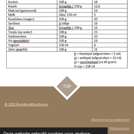
TOP
© 2025 BodyAndMindDetox
Algemene voorwaarden
Retourneren
Deze website gebruikt cookies voor analyse-