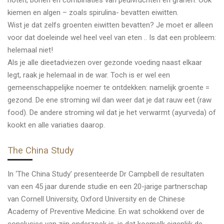
kiemen en algen – zoals spirulina- bevatten eiwitten.
Wist je dat zelfs groenten eiwitten bevatten? Je moet er alleen
voor dat doeleinde wel heel veel van eten .. Is dat een probleem:
helemaal niet!
Als je alle dieetadviezen over gezonde voeding naast elkaar
legt, raak je helemaal in de war. Toch is er wel een
gemeenschappelijke noemer te ontdekken: namelijk groente =
gezond. De ene stroming wil dan weer dat je dat rauw eet (raw
food). De andere stroming wil dat je het verwarmt (ayurveda) of
kookt en alle variaties daarop.
The China Study
In ‘The China Study’ presenteerde Dr Campbell de resultaten
van een 45 jaar durende studie en een 20-jarige partnerschap
van Cornell University, Oxford University en de Chinese
Academy of Preventive Medicine. En wat schokkend over de
conclusies van zijn onderzoek is, is dat koemelk eigenlijk de