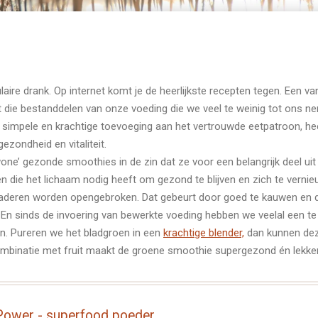
ire drank. Op internet komt je de heerlijkste recepten tegen. Een va
ist die bestanddelen van onze voeding die we veel te weinig tot ons n
 simpele en krachtige toevoeging aan het vertrouwde eetpatroon, hee
ezondheid en vitaliteit.
ne’ gezonde smoothies in de zin dat ze voor een belangrijk deel ui
en die het lichaam nodig heeft om gezond te blijven en zich te vern
aderen worden opengebroken. Dat gebeurt door goed te kauwen en d
 sinds de invoering van bewerkte voeding hebben we veelal een t
n. Pureren we het bladgroen in een
krachtige blender,
dan kunnen dez
binatie met fruit maakt de groene smoothie supergezond én lekker
ower - superfood poeder