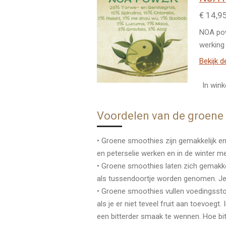
€ 14,9
NOA pow
werking
Bekijk d
In win
Voordelen van de groene
• Groene smoothies zijn gemakkelijk e
en peterselie werken en in de winter me
• Groene smoothies laten zich gemakkel
als tussendoortje worden genomen. Je 
• Groene smoothies vullen voedingssto
als je er niet teveel fruit aan toevoeg
een bitterder smaak te wennen. Hoe bit