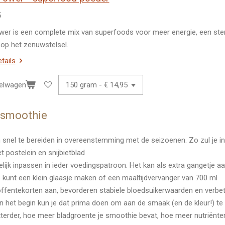
5
er is een complete mix van superfoods voor meer energie, een s
 op het zenuwstelsel.
etails
kelwagen
 smoothie
n snel te bereiden in overeenstemming met de seizoenen. Zo zul je i
t postelein en snijbietblad
ijk inpassen in ieder voedingspatroon. Het kan als extra gangetje a
kunt een klein glaasje maken of een maaltijdvervanger van 700 ml
ffentekorten aan, bevorderen stabiele bloedsuikerwaarden en verb
t. In het begin kun je dat prima doen om aan de smaak (en de kleur!) t
terder, hoe meer bladgroente je smoothie bevat, hoe meer nutriënten