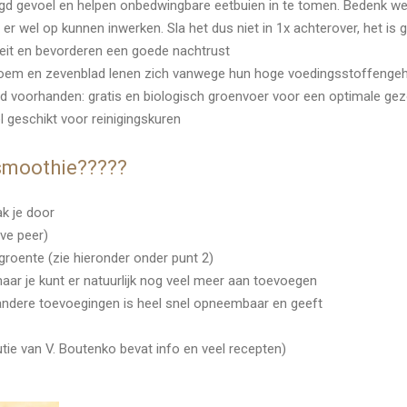
d gevoel en helpen onbedwingbare eetbuien in te tomen. Bedenk wel
er wel op kunnen inwerken. Sla het dus niet in 1x achterover, het is
teit en bevorderen een goede nachtrust
bloem en zevenblad lenen zich vanwege hun hoge voedingsstoffengeh
eld voorhanden: gratis en biologisch groenvoer voor een optimale ge
 geschikt voor reinigingskuren
smoothie?????
k je door
lve peer)
groente (zie hieronder onder punt 2)
maar je kunt er natuurlijk nog veel meer aan toevoegen
ndere toevoegingen is heel snel opneembaar en geeft
tie van V. Boutenko bevat info en veel recepten)