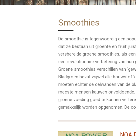
Smoothies
De smoothie is tegenwoordig een popula
dat ze bestaan uit groente en fruit: ju
versbereide groene smoothies, als een
een revolutionaire verbetering van hun g
Groene smoothies verschillen van ‘gewo
Bladgroen bevat vrijwel alle bouwstoff
moeten echter de celwanden van de bl
meeste mensen kauwen onvoldoende. En
groene voeding goed te kunnen vertere
gemakkelijk worden opgenomen. De com
NOA P