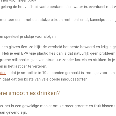
ronnen voor meer body
ar gelang de hoeveelheid vaste bestanddelen water in, eventueel met
menteer eens met een stukje citroen met schil en al, kaneelpoeder, 
 speeksel je slokje voor slokje in!
en glazen fles: zo blijft de versheid het beste bewaard en krijg je g
eb je een BPA vrije plastic fles dan is dat natuurlijk geen probleem
roene milkshake: glad van structuur zonder korrels en stukken. Is je 
n is het lastiger te verteren.
nder
is dat je smoothie in 10 seconden gemaakt is: moet je voor een 
an gaat dat ten koste van vele goede inhoudsstoffen.
ne smoothies drinken?
aan: het is een geweldige manier om ze meer groente en fruit binnen 
raan gewend zijn.