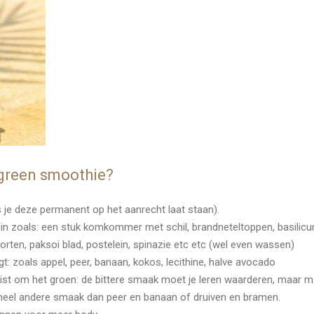
 green smoothie?
ls je deze permanent op het aanrecht laat staan).
 in zoals: een stuk komkommer met schil, brandneteltoppen, basilicum b
 soorten, paksoi blad, postelein, spinazie etc etc (wel even wassen)
gt: zoals appel, peer, banaan, kokos, lecithine, halve avocado
 juist om het groen: de bittere smaak moet je leren waarderen, maar maak
heel andere smaak dan peer en banaan of druiven en bramen.