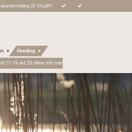
kantiemelding 20-25 juli!!!
ren
Voeding
d 11-19 okt '26 Meer info hier