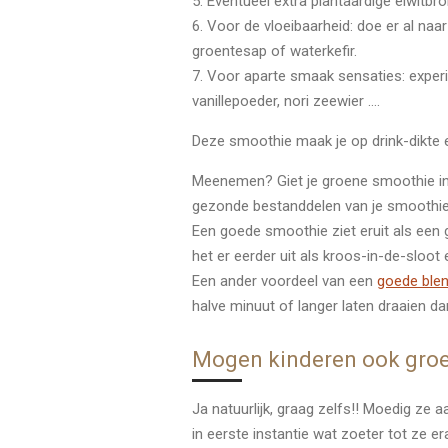
5. Eventueel extra plantaardige eiwitb
6. Voor de vloeibaarheid: doe er al na
groentesap of waterkefir.
7. Voor aparte smaak sensaties: experi
vanillepoeder, nori zeewier ….
Deze smoothie maak je op drink-dikte en
Meenemen? Giet je groene smoothie in e
gezonde bestanddelen van je smoothie. H
Een goede smoothie ziet eruit als een g
het er eerder uit als kroos-in-de-sloot e
Een ander voordeel van een
goede ble
halve minuut of langer laten draaien d
Mogen kinderen ook groe
Ja natuurlijk, graag zelfs!! Moedig ze 
in eerste instantie wat zoeter tot ze e