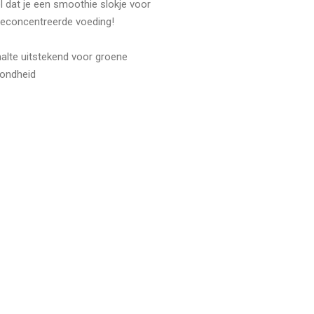
 dat je een smoothie slokje voor
 geconcentreerde voeding!
alte uitstekend voor groene
zondheid