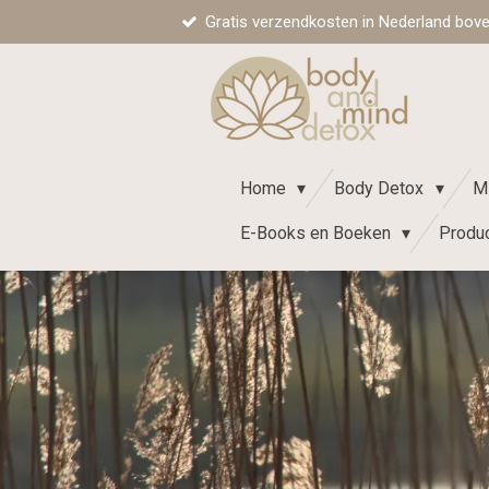
Gratis verzendkosten in Nederland boven 
Ga
direct
naar
de
hoofdinhoud
Home
Body Detox
M
E-Books en Boeken
Produ