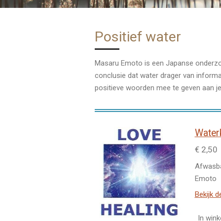
Positief water
Masaru Emoto is een Japanse onderzoek
conclusie dat water drager van informa
positieve woorden mee te geven aan je
Water
€ 2,50
Afwasba
Emoto
Bekijk d
In win