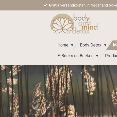
Gratis verzendkosten in Nederland boven 
Ga
direct
naar
de
hoofdinhoud
Home
Body Detox
M
E-Books en Boeken
Produ