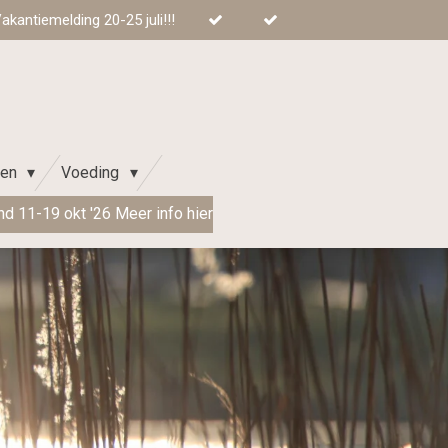
kantiemelding 20-25 juli!!!
ren
Voeding
d 11-19 okt '26 Meer info hier