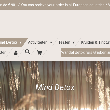
de € 90,- / You can recieve your order in all European countries / Va
ind Detox
Activiteiten
Testen
Kruiden & Tinctu
cten
Wandel detox reis Griekenlan
Mind Detox