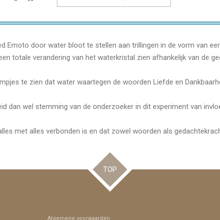
d Emoto door water bloot te stellen aan trillingen in de vorm van ee
 een totale verandering van het waterkristal zien afhankelijk van de 
filmpjes te zien dat water waartegen de woorden Liefde en Dankbaarh
d dan wel stemming van de onderzoeker in dit experiment van invlo
alles met alles verbonden is en dat zowel woorden als gedachtekracht e
TOP
Algemene voorwaarden