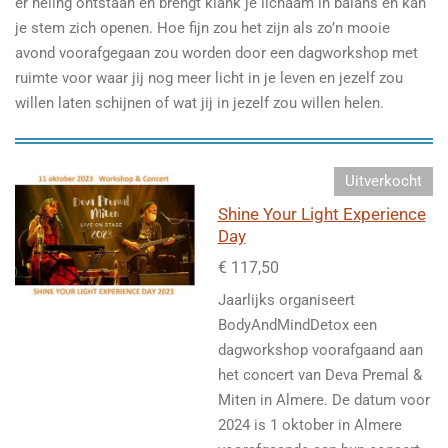
er heling ontstaan en brengt klank je lichaam in balans en kan
je stem zich openen. Hoe fijn zou het zijn als zo’n mooie
avond voorafgegaan zou worden door een dagworkshop met
ruimte voor waar jij nog meer licht in je leven en jezelf zou
willen laten schijnen of wat jij in jezelf zou willen helen.
Uitverkocht
Shine Your Light Experience
Day
€ 117,50
Jaarlijks organiseert
BodyAndMindDetox een
dagworkshop voorafgaand aan
het concert van Deva Premal &
Miten in Almere. De datum voor
2024 is 1 oktober in Almere