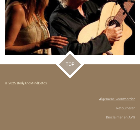
TOP
© 2025 BodyAndMindDetox
Algemene voorwaarden
Retourneren
Disclaimer en AVG