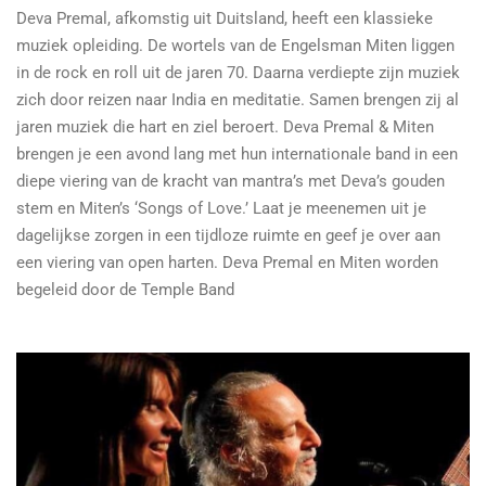
Deva Premal, afkomstig uit Duitsland, heeft een klassieke
muziek opleiding. De wortels van de Engelsman Miten liggen
in de rock en roll uit de jaren 70. Daarna verdiepte zijn muziek
zich door reizen naar India en meditatie. Samen brengen zij al
jaren muziek die hart en ziel beroert. Deva Premal & Miten
brengen je een avond lang met hun internationale band in een
diepe viering van de kracht van mantra’s met Deva’s gouden
stem en Miten’s ‘Songs of Love.’ Laat je meenemen uit je
dagelijkse zorgen in een tijdloze ruimte en geef je over aan
een viering van open harten. Deva Premal en Miten worden
begeleid door de Temple Band