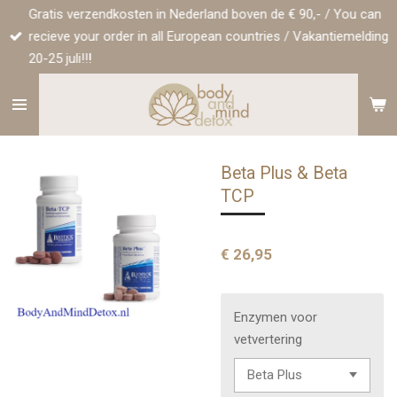
Gratis verzendkosten in Nederland boven de € 90,- / You can
Ga
recieve your order in all European countries / Vakantiemelding
direct
20-25 juli!!!
naar
de
hoofdinhoud
Beta Plus & Beta
TCP
€ 26,95
Enzymen voor
vetvertering