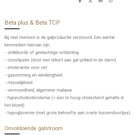
D
D
S
D
e
e
h
e
l
e
a
l
e
l
r
e
n
e
n
Beta plus & Beta TCP
Bij veel mensen is de galproductie verstoord. Een aantal
kenmerken hiervan zijn:
- ontkleurde of geelachtige ontlasting
- constipatie (door een tekort aan gal-prikkel in de darm)
- intolerantie voor vet
- gasvorming en winderigheid
- misselijkheid
- vermoeidheid, algemene malaise
- hypercholesterolemie (= een te hoog cholesterol gehalte in
het bloed)
- hypoglycemie (met grote behoefte aan zoete tussendoortjes)
Onvoldoende galstroom