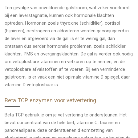
Ten gevolge van onvoldoende galstroom, wat zeker voorkomt
bij een leverstagnatie, kunnen ook hormonale klachten
optreden. Hormonen zoals thyroxine (schildklier), cortisol
(bijnieren), oestrogeen en aldosteron worden geconjugeerd in
de lever en afgevoerd via de gal. is er te weinig gal, dan
ontstaan dus eerder hormonale problemen, zoals schildklier
klachten, PMS en overgangsklachten. De gal is verder ook nodig
om vetoplosbare vitaminen en vetzuren op te nemen, en de
vetoplosbare afvalstoffen af te voeren. Bij een verminderde
galstroom, is er vaak een niet opimale vitamine D spiegel, daar
vitamine D vetoplosbaar is.
Beta TCP enzymen voor vetvertering
Beta TCP gebruik je om je vet vertering te ondersteunen. Het
bevat concentraat van de hele biet, vitamine C, taurine en
pancreaslipase. deze onderstuenen d eomzetting van
cholesterol in galzuren en vervolgens galzouten, en houden de