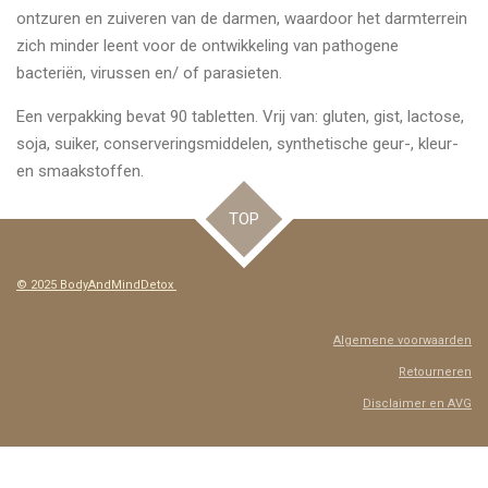
ontzuren en zuiveren van de darmen, waardoor het darmterrein
zich minder leent voor de ontwikkeling van pathogene
bacteriën, virussen en/ of parasieten.
Een verpakking bevat 90 tabletten. Vrij van: gluten, gist, lactose,
soja, suiker, conserveringsmiddelen, synthetische geur-, kleur-
en smaakstoffen.
TOP
© 2025 BodyAndMindDetox
Algemene voorwaarden
Retourneren
Disclaimer en AVG