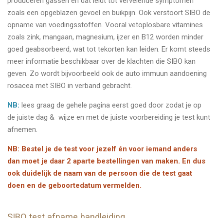
produceren gassen en dat leidt tot vervelende symptomen
zoals een opgeblazen gevoel en buikpijn. Ook verstoort SIBO de
opname van voedingsstoffen. Vooral vetoplosbare vitamines
zoals zink, mangaan, magnesium, ijzer en B12 worden minder
goed geabsorbeerd, wat tot tekorten kan leiden. Er komt steeds
meer informatie beschikbaar over de klachten die SIBO kan
geven. Zo wordt bijvoorbeeld ook de auto immuun aandoening
rosacea met SIBO in verband gebracht.
NB:
lees graag de gehele pagina eerst goed door zodat je op
de juiste dag & wijze en met de juiste voorbereiding je test kunt
afnemen.
NB: Bestel je de test voor jezelf én voor iemand anders
dan moet je daar 2 aparte bestellingen van maken. En dus
ook duidelijk de naam van de persoon die de test gaat
doen en de geboortedatum vermelden.
SIBO test afname handleiding