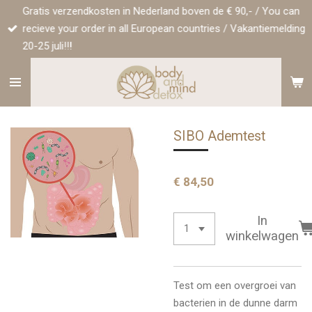
Gratis verzendkosten in Nederland boven de € 90,- / You can
Ga
recieve your order in all European countries / Vakantiemelding
direct
20-25 juli!!!
naar
de
hoofdinhoud
SIBO Ademtest
€ 84,50
In
winkelwagen
Test om een overgroei van
bacterien in de dunne darm