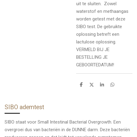
uit te sluiten.
Zowel
waterstof en methaangas
worden getest met deze
SIBO test. De gebruikte
oplossing betreft een
lactulose oplossing.
VERMELD BIJ JE
BESTELLING JE
GEBOORTEDATUM!
D
D
S
D
e
e
h
e
l
e
a
l
e
l
r
e
n
e
n
SIBO ademtest
SIBO staat voor Small Intestinal Bacterial Overgrowth. Een
overgroei dus van bacteriën in de DUNNE darm. Deze bacteriën