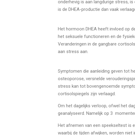
onderhevig is aan langdurige stress, i
is de DHEA-productie dan vaak verlaag
Het hormoon DHEA heeft invloed op d
het seksuele functioneren en de fysiek
Veranderingen in de gangbare cortisol
aan stress aan.
Symptomen die aanleiding geven tot het
osteoporose, versnelde verouderingsp
stress kan tot bovengenoemde symptome
cortisolspiegels zijn verlaagd.
Om het dagelijks verloop, ofwel het da
geanalyseerd. Namelijk op 3 momenten
Het afnemen van een speekseltest is ee
waarbij de tijden afwijken, worden nie