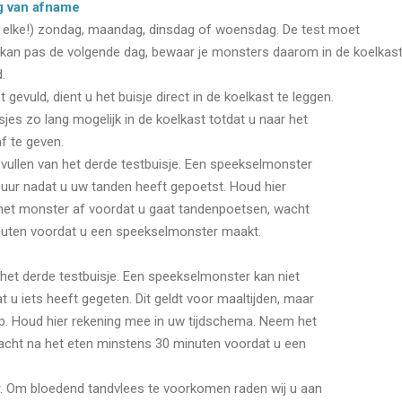
ag van afname
( elke!) zondag, maandag, dinsdag of woensdag. De test moet
 kan pas de volgende dag, bewaar je monsters daarom in de koelka
d.
gevuld, dient u het buisje direct in de koelkast te leggen.
jes zo lang mogelijk in de koelkast totdat u naar het
f te geven.
vullen van het derde testbuisje. Een speekselmonster
 uur nadat u uw tanden heeft gepoetst. Houd hier
het monster af voordat u gaat tandenpoetsen, wacht
uten voordat u een speekselmonster maakt.
n het derde testbuisje. Een speekselmonster kan niet
 u iets heeft gegeten. Dit geldt voor maaltijden, maar
ep. Houd hier rekening mee in uw tijdschema. Neem het
wacht na het eten minstens 30 minuten voordat u een
r. Om bloedend tandvlees te voorkomen raden wij u aan