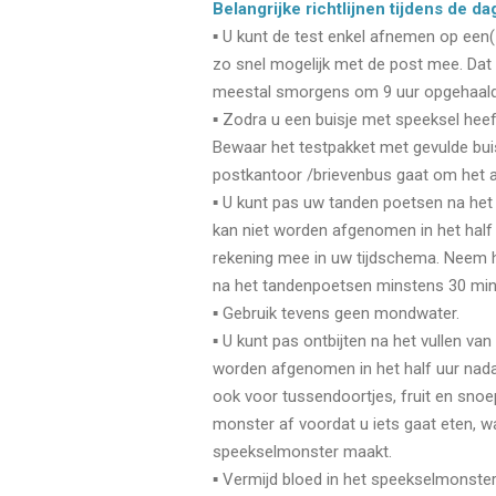
Belangrijke richtlijnen tijdens de d
▪ U kunt de test enkel afnemen op een
zo snel mogelijk met de post mee. Dat
meestal smorgens om 9 uur opgehaal
▪ Zodra u een buisje met speeksel heeft 
Bewaar het testpakket met gevulde buis
postkantoor /brievenbus gaat om het a
▪ U kunt pas uw tanden poetsen na het 
kan niet worden afgenomen in het half
rekening mee in uw tijdschema. Neem 
na het tandenpoetsen minstens 30 min
▪ Gebruik tevens geen mondwater.
▪ U kunt pas ontbijten na het vullen va
worden afgenomen in het half uur nadat
ook voor tussendoortjes, fruit en sno
monster af voordat u iets gaat eten, 
speekselmonster maakt.
▪ Vermijd bloed in het speekselmonste