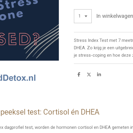
In winkelwage
Stress Index Test met 7 meet
DHEA. Zo krijg je een uitgebre
je stress-coping en hoe deze
D
D
S
e
e
h
l
e
a
e
l
r
n
e
speeksel test: Cortisol én DHEA
ndex dagprofiel test, worden de hormonen cortisol en DHEA gemeten i