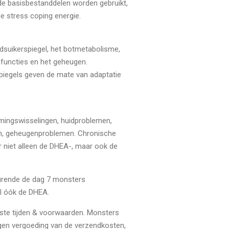
fde basisbestanddelen worden gebruikt,
e stress coping energie.
suikerspiegel, het botmetabolisme,
 functies en het geheugen.
spiegels geven de mate van adaptatie
emmingswisselingen, huidproblemen,
en, geheugenproblemen. Chronische
 niet alleen de DHEA-, maar ook de
durende de dag 7 monsters
al óók de DHEA.
iste tijden & voorwaarden. Monsters
tegen vergoeding van de verzendkosten,