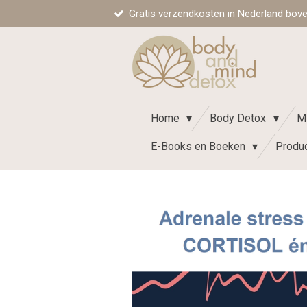
Gratis verzendkosten in Nederland boven 
Ga
direct
naar
de
hoofdinhoud
Home
Body Detox
M
E-Books en Boeken
Produ