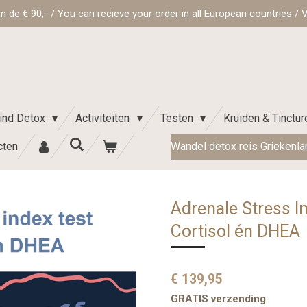
de € 90,- / You can recieve your order in all European countries / Va
ind Detox
Activiteiten
Testen
Kruiden & Tinctu
cten
Wandel detox reis Griekenlan
Adrenale Stress I
Cortisol én DHEA
€ 139,95
GRATIS verzending