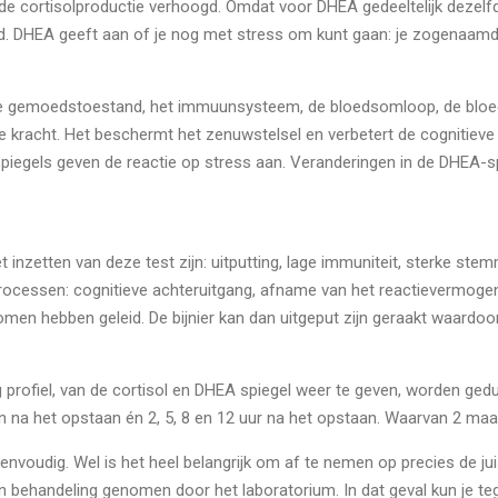
s de cortisolproductie verhoogd. Omdat voor DHEA gedeeltelijk dezel
d. DHEA geeft aan of je nog met stress om kunt gaan: je zogenaamd
e gemoedstoestand, het immuunsysteem, de bloedsomloop, de bloed
e kracht. Het beschermt het zenuwstelsel en verbetert de cognitieve
spiegels geven de reactie op stress aan. Veranderingen in de DHEA-
 inzetten van deze test zijn: uitputting, lage immuniteit, sterke st
rocessen: cognitieve achteruitgang, afname van het reactievermog
n hebben geleid. De bijnier kan dan uitgeput zijn geraakt waardoor
g profiel, van de cortisol en DHEA spiegel weer te geven, worden ge
 na het opstaan én 2, 5, 8 en 12 uur na het opstaan. Waarvan 2 ma
nvoudig. Wel is het heel belangrijk om af te nemen op precies de ju
t in behandeling genomen door het laboratorium. In dat geval kun je 